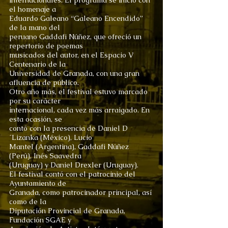
internacionales. El programa se inició con
el homenaje a
Eduardo Galeano “Galeano Encendido”
de la mano del
peruano Gaddafi Núñez, que ofreció un
repertorio de poemas
musicados del autor, en el Espacio V
Centenario de la
Universidad de Granada, con una gran
afluencia de público.
Otro año más, el festival estuvo marcado
por su carácter
internacional, cada vez más arraigado. En
esta ocasión, se
contó con la presencia de Daniel D
´Lizanka (México), Lucio
Mantel (Argentina), Gaddafi Núñez
(Perú), Inés Saavedra
(Uruguay) y Daniel Drexler (Uruguay).
El festival contó con el patrocinio del
Ayuntamiento de
Granada, como patrocinador principal, así
como de la
Diputación Provincial de Granada,
Fundación SGAE y