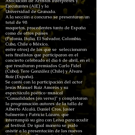
Asociación de Artistas Intérpretes y
Ejecutantes (AIE) y la
Universidad de Granada.
A la sección a concurso se presentaron un
total de 98
maquetas, procedentes tanto de España
como de otros países
(Polonia, Italia, El Salvador, Colombia,
Cuba, Chile o México,
entre otros) de las que se seleccionaron
seis finalistas que participaron en el
concierto celebrado el día 6 de abril, en el
que resultaron premiados Carlo Fidel
(Cuba), Tere González (Chile) y Álvaro
Ruiz (España).
Se contó con la participación del actor
Jesús Manuel Ruiz Amorós y su
espectáculo poético-musical
“Casualidades (en verso)” y completaron
la programación autores de la talla de
Alberto Alcalá, Daniel Cros, Javier
Salmerón y Patricia Lázaro, que
interrumpió su gira con Leiva para acudir
al festival. De igual manera se pudo
asistir a la presentación de los nuevos